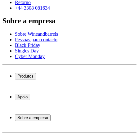
Retorno
+44 3308 081634
Sobre a empresa
Sobre Wineandbarrels
Pessoas para contacto
Black Friday
Singles Day
Cyber Monday
Produtos
Garrafeiras frigoríficas
Garrafeiras
Apoio
Móveis para vinho
Barris de Vinho
Perguntas frequentes
Acessórios para vinho
Atendimento
Sobre a empresa
Pagamento
Entrega
Sobre Wineandbarrels
Retorno
Pessoas para contacto
+44 3308 081634