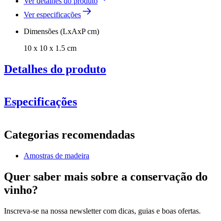
Ver detalhes do produto
Ver especificações
Dimensões (LxAxP cm)
10 x 10 x 1.5 cm
Detalhes do produto
Especificações
Informação
Categorias recomendadas
Número do produto
SPINESAMPLE
Amostras de madeira
Geral
Fabricante
Caverack
Quer saber mais sobre a conservação do
acabamento
Pinheiro
vinho?
Dimensões (LxAxP cm)
Inscreva-se na nossa newsletter com dicas, guias e boas ofertas.
Altura (cm)
10