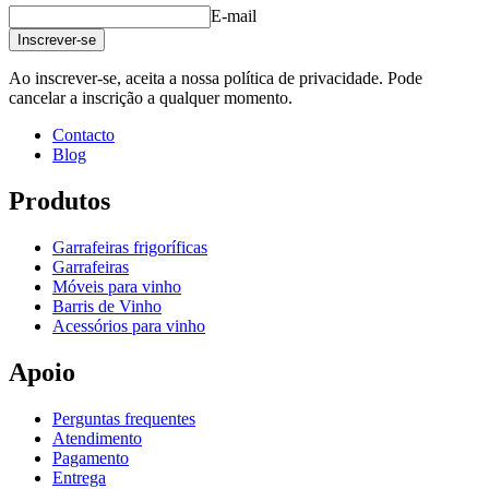
Largura (cm)
10
E-mail
profundidade (cm)
1.5
Inscrever-se
Peso (kg)
0.4
Ao inscrever-se, aceita a nossa política de privacidade. Pode
cancelar a inscrição a qualquer momento.
Contacto
Blog
Produtos
Garrafeiras frigoríficas
Garrafeiras
Móveis para vinho
Barris de Vinho
Acessórios para vinho
Apoio
Perguntas frequentes
Atendimento
Pagamento
Entrega