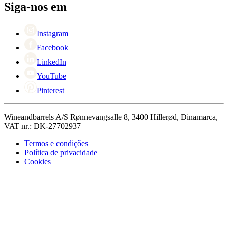
Black Friday
Siga-nos em
Singles Day
Cyber Monday
Instagram
Facebook
LinkedIn
YouTube
Pinterest
Wineandbarrels A/S Rønnevangsalle 8, 3400 Hillerød, Dinamarca,
VAT nr.: DK-27702937
Termos e condições
Política de privacidade
Cookies