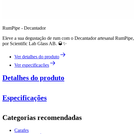
RumPipe - Decantador
Eleve a sua degustação de rum com o Decantador artesanal RumPipe, f
por Scientific Lab Glass AB. 🥃✨
Ver detalhes do produto
Ver especificações
Detalhes do produto
Especificações
Informação
Categorias recomendadas
Número do produto
W67
Carafes
Dimensões (LxAxP cm)