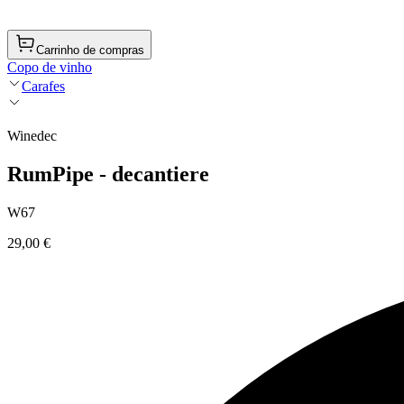
Carrinho de compras
Copo de vinho
Carafes
Winedec
RumPipe - decantiere
W67
29,00 €