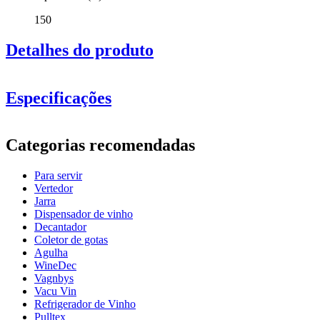
150
Detalhes do produto
Especificações
Informação
Categorias recomendadas
Número do produto
CDC00453
Para servir
Dimensões (LxAxP cm)
Vertedor
Peso (kg)
1.9
Jarra
Altura (cm)
27
Dispensador de vinho
profundidade (cm)
31
Decantador
Largura (cm)
40
Coletor de gotas
Agulha
vidro
WineDec
Vagnbys
vidro
Garrafa, Copo de cristal
Vacu Vin
tipo de vidro
Decantador
Refrigerador de Vinho
capacidade (cl)
150
Pulltex