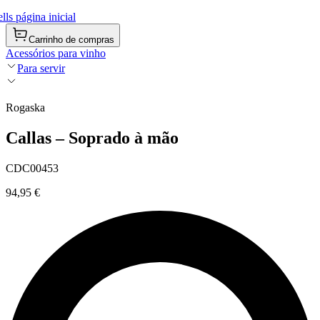
ls página inicial
Carrinho de compras
Acessórios para vinho
Para servir
Rogaska
Callas – Soprado à mão
CDC00453
94,95 €