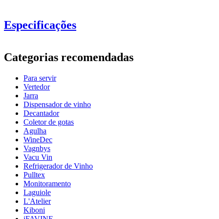
Especificações
Informação
Categorias recomendadas
Número do produto
LF6142
Para servir
Dimensões (LxAxP cm)
Vertedor
Peso (kg)
1.4
Jarra
Altura (cm)
27
Dispensador de vinho
Largura (cm)
40
Decantador
profundidade (cm)
31
Coletor de gotas
Agulha
vidro
WineDec
Vagnbys
vidro
Garrafa, Copo de cristal
Vacu Vin
tipo de vidro
Decantador, Jarra de vinho
Refrigerador de Vinho
Pulltex
wine glasses
Monitoramento
Laguiole
Status When Soldout
active
L'Atelier
Kiboni
iFAVINE