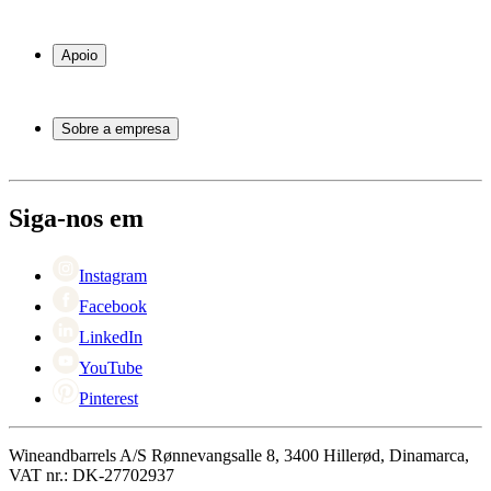
Garrafeiras frigoríficas
Garrafeiras
Apoio
Móveis para vinho
Barris de Vinho
Perguntas frequentes
Acessórios para vinho
Atendimento
Sobre a empresa
Pagamento
Entrega
Sobre Wineandbarrels
Retorno
Pessoas para contacto
+44 3308 081634
Black Friday
Siga-nos em
Singles Day
Cyber Monday
Instagram
Facebook
LinkedIn
YouTube
Pinterest
Wineandbarrels A/S Rønnevangsalle 8, 3400 Hillerød, Dinamarca,
VAT nr.: DK-27702937