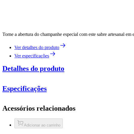
Torne a abertura do champanhe especial com este sabre artesanal em 
Ver detalhes do produto
Ver especificações
Detalhes do produto
Especificações
Informação
Acessórios relacionados
Número do produto
WBD04NT
Dimensões (LxAxP cm)
Como abrir uma garrafa de champanhe com um sabre
Adicionar ao carrinho
Peso (kg)
1