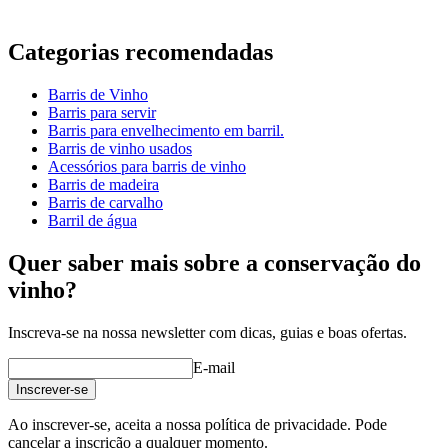
Informação
Categorias recomendadas
Número do produto
MF400FG27-L
Barris de Vinho
Dimensões (LxAxP cm)
Barris para servir
Peso (kg)
80
Barris para envelhecimento em barril.
Barris de vinho usados
Acessórios para barris de vinho
Barris de madeira
Barris de carvalho
Barril de água
Quer saber mais sobre a conservação do
vinho?
Inscreva-se na nossa newsletter com dicas, guias e boas ofertas.
E-mail
Inscrever-se
Ao inscrever-se, aceita a nossa política de privacidade. Pode
cancelar a inscrição a qualquer momento.