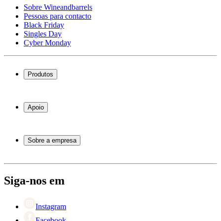
Sobre Wineandbarrels
Pessoas para contacto
Black Friday
Singles Day
Cyber Monday
Produtos
Garrafeiras frigoríficas
Garrafeiras
Apoio
Móveis para vinho
Barris de Vinho
Perguntas frequentes
Acessórios para vinho
Atendimento
Sobre a empresa
Pagamento
Entrega
Sobre Wineandbarrels
Retorno
Pessoas para contacto
+44 3308 081634
Black Friday
Siga-nos em
Singles Day
Cyber Monday
Instagram
Facebook