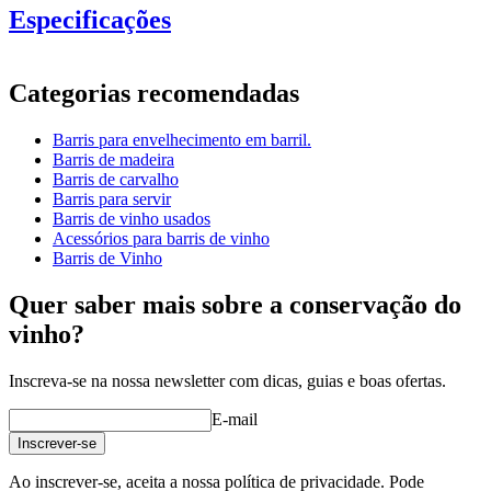
Especificações
Informação
Categorias recomendadas
Número do produto
UVZ500-M
Barris para envelhecimento em barril.
Dimensões (LxAxP cm)
Barris de madeira
Peso (kg)
95
Barris de carvalho
Barris para servir
Barris de vinho usados
Acessórios para barris de vinho
Barris de Vinho
Quer saber mais sobre a conservação do
vinho?
Inscreva-se na nossa newsletter com dicas, guias e boas ofertas.
E-mail
Inscrever-se
Ao inscrever-se, aceita a nossa política de privacidade. Pode