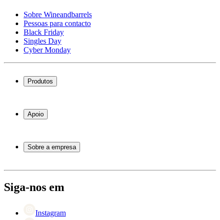
Sobre Wineandbarrels
Pessoas para contacto
Black Friday
Singles Day
Cyber Monday
Produtos
Garrafeiras frigoríficas
Garrafeiras
Apoio
Móveis para vinho
Barris de Vinho
Perguntas frequentes
Acessórios para vinho
Atendimento
Sobre a empresa
Pagamento
Entrega
Sobre Wineandbarrels
Retorno
Pessoas para contacto
+44 3308 081634
Black Friday
Siga-nos em
Singles Day
Cyber Monday
Instagram