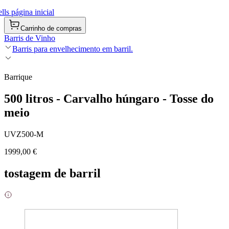
ls página inicial
Carrinho de compras
Barris de Vinho
Barris para envelhecimento em barril.
Barrique
500 litros - Carvalho húngaro - Tosse do
meio
UVZ500-M
1999,00 €
tostagem de barril