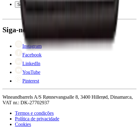
Atendimento
Sobre a empresa
Pagamento
Entrega
Sobre Wineandbarrels
Retorno
Pessoas para contacto
+44 3308 081634
Black Friday
Siga-nos em
Singles Day
Cyber Monday
Instagram
Facebook
LinkedIn
YouTube
Pinterest
Wineandbarrels A/S Rønnevangsalle 8, 3400 Hillerød, Dinamarca,
VAT nr.: DK-27702937
Termos e condições
Política de privacidade
Cookies