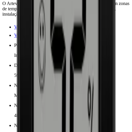
O Artevino Cosy garante armazenamento ideal de vinhos com zonas
de temperatura dupla e design elegante. Eficiente em energia,
instalação versátil.
Ver detalhes do produto
Ver especificações
Posicionamento
Independente, Embutido
Dimensões (LxAxP cm)
59.5 x 81 x 57 cm
Número de zonas de resfriamento
Multizona
Número de garrafas (Bordeaux)
48
Nível de ruído