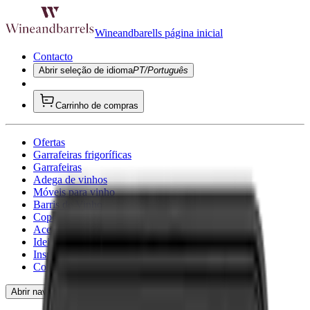
Wineandbarells página inicial
Contacto
Abrir seleção de idioma
PT/Português
Carrinho de compras
Ofertas
Garrafeiras frigoríficas
Garrafeiras
Adega de vinhos
Móveis para vinho
Barris de Vinho
Copo de vinho
Acessórios para vinho
Ideias de presentes
Inspirador
Consultoria
Abrir navegação