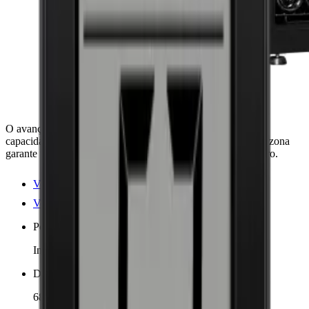
O avançado Refrigerador de Vinho Artevino Oxygen com
capacidade para 177 garrafas e controle de temperatura multizona
garante um envelhecimento ideal. Silencioso, eficiente, seguro.
Ver detalhes do produto
Ver especificações
Posicionamento
Independente
Dimensões (LxAxP cm)
68 x 148 x 70 cm