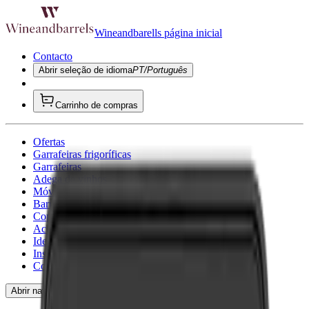
Wineandbarells página inicial
Contacto
Abrir seleção de idioma
PT/Português
Carrinho de compras
Ofertas
Garrafeiras frigoríficas
Garrafeiras
Adega de vinhos
Móveis para vinho
Barris de Vinho
Copo de vinho
Acessórios para vinho
Ideias de presentes
Inspirador
Consultoria
Abrir navegação