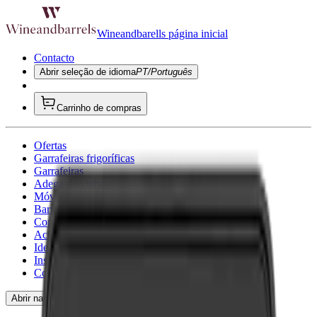
Wineandbarells página inicial
Contacto
Abrir seleção de idioma
PT/Português
Carrinho de compras
Ofertas
Garrafeiras frigoríficas
Garrafeiras
Adega de vinhos
Móveis para vinho
Barris de Vinho
Copo de vinho
Acessórios para vinho
Ideias de presentes
Inspirador
Consultoria
Abrir navegação