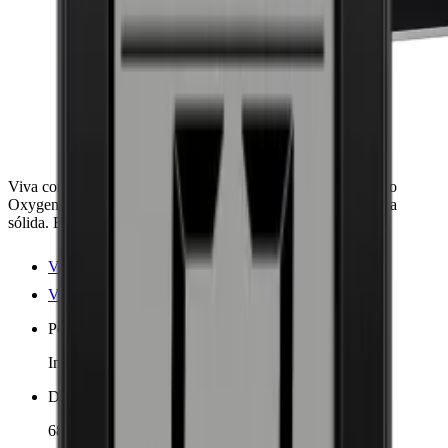
Viva conservação de vinhos de alta qualidade com o Artevino
Oxygen, para 98 garrafas, várias zonas de temperatura e porta
sólida. Eficiente e resistente.
Ver detalhes do produto
Ver especificações
Posicionamento
Independente
Dimensões (LxAxP cm)
68 x 96 x 70 cm