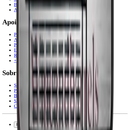
Barris de Vinho
Acessórios para vinho
Apoio
Perguntas frequentes
Atendimento
Pagamento
Entrega
Retorno
+44 3308 081634
Sobre a empresa
Sobre Wineandbarrels
Pessoas para contacto
Black Friday
Singles Day
Cyber Monday
Produtos