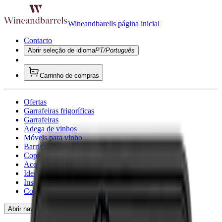
Wineandbarells página inicial
Contacto
Abrir seleção de idioma
PT/Português
Carrinho de compras
Ofertas
Garrafeiras frigoríficas
Garrafeiras
Adega de vinhos
Móveis para vinho
Barris de Vinho
Copo de vinho
Acessórios para vinho
Ideias de presentes
Inspirador
Consultoria
Abrir navegação