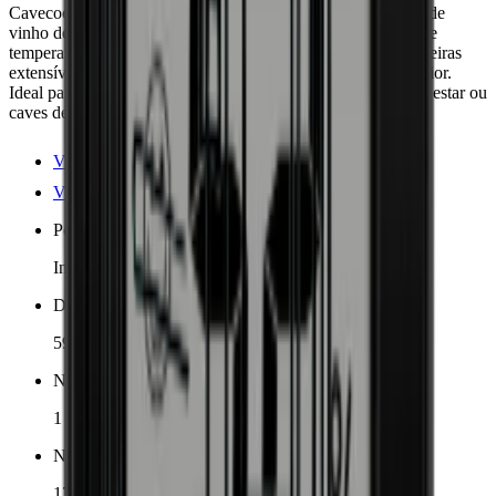
Cavecool Affection Onyx - Essential Edition: elegante cave de
vinho de altura total para 171 garrafas Bordéus numa zona de
temperatura (5-20 °C). Porta de vidro preta sem UV, 8 prateleiras
extensíveis em madeira de faia com luz LED branca no interior.
Ideal para cozinhas embutidas ou independentes em salas de estar ou
caves de vinho.
Ver detalhes do produto
Ver especificações
Posicionamento
Independente, Embutido
Dimensões (LxAxP cm)
59.5 x 177 x 68 cm
Número de zonas de resfriamento
1 zona
Número de garrafas (Bordeaux)
171