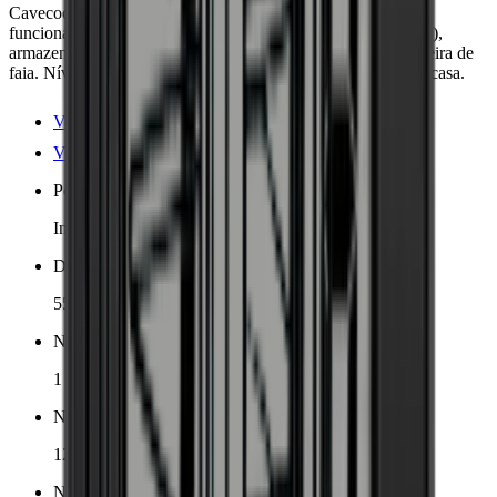
Cavecool Chill Sapphire: cave de vinho elegante com
funcionalidade avançada. Zona de temperatura única (5°-20°),
armazena 122 garrafas de bordeaux em 3 prateleiras de madeira de
faia. Nível de ruído de apenas 38 dB, colocação flexível em casa.
Ver detalhes do produto
Ver especificações
Posicionamento
Independente
Dimensões (LxAxP cm)
55 x 127.7 x 56.5 cm
Número de zonas de resfriamento
1 zona
Número de garrafas (Bordeaux)
122
Nível de ruído