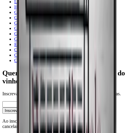
Liebherr
Humidor de charutos
Garrafeiras frigoríficas totalmente integráveis
Garrafeiras frigoríficas de embutir
Garrafeiras de aço
Garrafeira frigorífica pequena - abaixo de 90 Cm
Garrafeira
Gabinete de maturação
Em ambientes frios
Com Largura Mínima
Capacidade para 51 a 130 garrafas.
Capacidade para 20 a 50 garrafas
Quer saber mais sobre a conservação do
vinho?
Inscreva-se na nossa newsletter com dicas, guias e boas ofertas.
E-mail
Inscrever-se
Ao inscrever-se, aceita a nossa política de privacidade. Pode
cancelar a inscrição a qualquer momento.