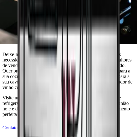
Precisa de orientação para encontrar o
refrigerador de vinho que corresponde às
suas necessidades?
Deixe-nos ajudá-lo a encontrar a solução perfeita para as suas
necessidades. Marque uma reunião com um dos nossos consultores
de vendas experientes e obtenha aconselhamento personalizado.
Quer precise de um refrigerador de vinho discreto integrado para a
sua cozinha recentemente renovada ou de um independente para a
sua cave, estamos prontos para o ajudar a escolher o refrigerador de
vinho certo.
Visite um dos nossos showrooms e descubra a nossa gama de
refrigeradores de vinho de alta qualidade, ou marque uma reunião
hoje e deixe-nos ajudá-lo a encontrar a solução de armazenamento
perfeita para o seu vinho.
Contate-nos