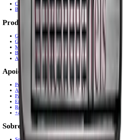
Contacto
Blog
Produtos
Garrafeiras frigoríficas
Garrafeiras
Móveis para vinho
Barris de Vinho
Acessórios para vinho
Apoio
Perguntas frequentes
Atendimento
Pagamento
Entrega
Retorno
+44 3308 081634
Sobre a empresa
Sobre Wineandbarrels