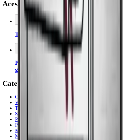
Acessórios relacionados
Adicionar ao carrinho
Thermopro – Higrómetro
Adicionar ao carrinho
Porta com dobradiça à esquerda para
garrafeira frigorífica
Categorias recomendadas
Cavecool
Vestfrost
Thermocold
Sob a bancada
Preta
Pevino
Multi-zonas
Madeira