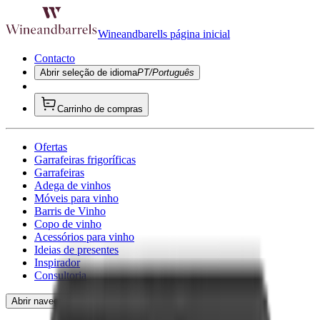
Wineandbarells página inicial
Contacto
Abrir seleção de idioma
PT/Português
Carrinho de compras
Ofertas
Garrafeiras frigoríficas
Garrafeiras
Adega de vinhos
Móveis para vinho
Barris de Vinho
Copo de vinho
Acessórios para vinho
Ideias de presentes
Inspirador
Consultoria
Abrir navegação