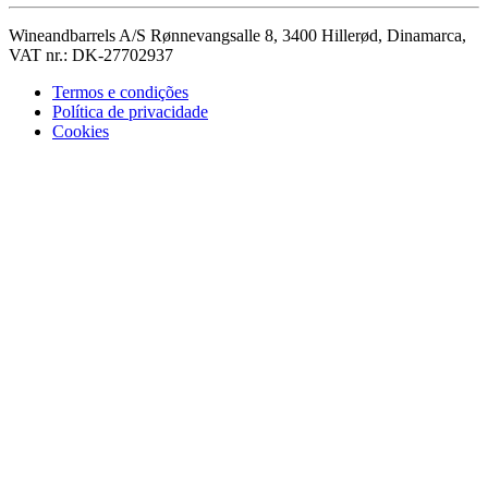
Wineandbarrels A/S Rønnevangsalle 8, 3400 Hillerød, Dinamarca,
VAT nr.: DK-27702937
Termos e condições
Política de privacidade
Cookies