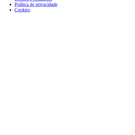
Política de privacidade
Cookies