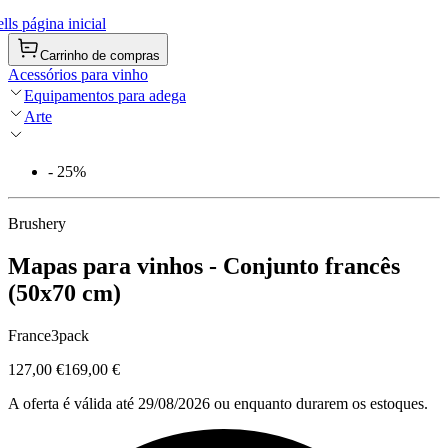
ls página inicial
Carrinho de compras
Acessórios para vinho
Equipamentos para adega
Arte
- 25%
Brushery
Mapas para vinhos - Conjunto francês
(50x70 cm)
France3pack
127,00 €
169,00 €
A oferta é válida até 29/08/2026 ou enquanto durarem os estoques.