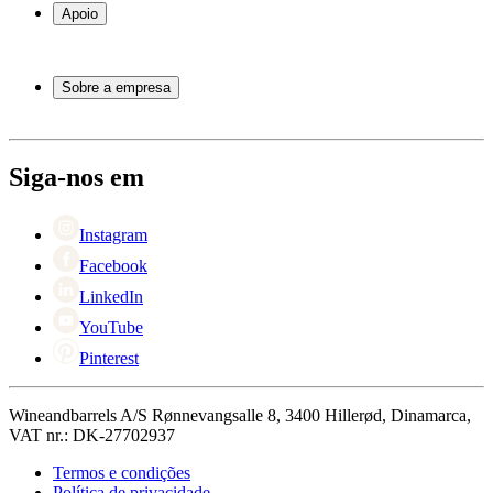
Garrafeiras
Apoio
Móveis para vinho
Barris de Vinho
Perguntas frequentes
Acessórios para vinho
Atendimento
Sobre a empresa
Pagamento
Entrega
Sobre Wineandbarrels
Retorno
Pessoas para contacto
+44 3308 081634
Black Friday
Siga-nos em
Singles Day
Cyber Monday
Instagram
Facebook
LinkedIn
YouTube
Pinterest
Wineandbarrels A/S Rønnevangsalle 8, 3400 Hillerød, Dinamarca,
VAT nr.: DK-27702937
Termos e condições
Política de privacidade