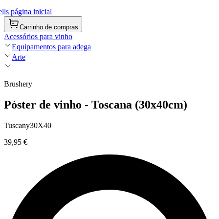
ls página inicial
Carrinho de compras
Acessórios para vinho
Equipamentos para adega
Arte
Brushery
Póster de vinho - Toscana (30x40cm)
Tuscany30X40
39,95 €