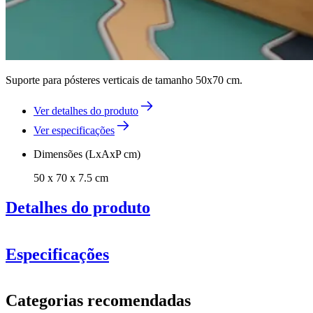
Suporte para pósteres verticais de tamanho 50x70 cm.
Ver detalhes do produto
Ver especificações
Dimensões (LxAxP cm)
50 x 70 x 7.5 cm
Detalhes do produto
Especificações
Informação
Categorias recomendadas
Número do produto
1020HANGERVERT