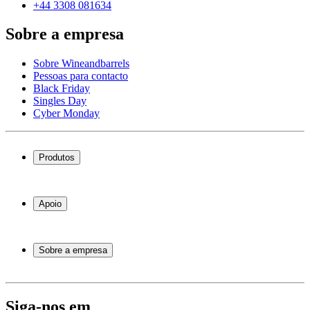
+44 3308 081634
Sobre a empresa
Sobre Wineandbarrels
Pessoas para contacto
Black Friday
Singles Day
Cyber Monday
Produtos
Garrafeiras frigoríficas
Garrafeiras
Apoio
Móveis para vinho
Barris de Vinho
Perguntas frequentes
Acessórios para vinho
Atendimento
Sobre a empresa
Pagamento
Entrega
Sobre Wineandbarrels
Retorno
Pessoas para contacto
+44 3308 081634
Black Friday
Siga-nos em