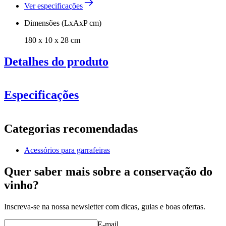
Ver especificações
Dimensões (LxAxP cm)
180 x 10 x 28 cm
Detalhes do produto
Novo modelo com acabamento de manchas pretas melhorado.
Se pretender encomendar o modelo antigo adequado aos seus
Especificações
modelos anteriores, contacte-nos.
Informação
Categorias recomendadas
Número do produto
S403
Acessórios para garrafeiras
Geral
Posicionamento
Chão
Quer saber mais sobre a conservação do
Fabricante
Caverack
vinho?
acabamento
Preto
entrega
Desmontado
Inscreva-se na nossa newsletter com dicas, guias e boas ofertas.
Dimensões (LxAxP cm)
E-mail