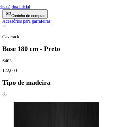
ls página inicial
Carrinho de compras
Acessórios para garrafeiras
Caverack
Base 180 cm - Preto
S403
122,00 €
Tipo de madeira