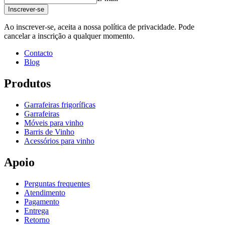
Altura (cm)
10
Inscrever-se
Largura (cm)
180
profundidade (cm)
28
Ao inscrever-se, aceita a nossa política de privacidade. Pode
Peso (kg)
4.9
cancelar a inscrição a qualquer momento.
Contacto
Crie a sua própria configuração com estes módulos usando a nossa
Blog
ferramenta online para decoração de adegas
Produtos
Garrafeiras frigoríficas
Garrafeiras
Móveis para vinho
Barris de Vinho
Acessórios para vinho
Apoio
Perguntas frequentes
Atendimento
Pagamento
Entrega
Retorno