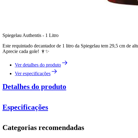
Spiegelau Authentis - 1 Litro
Este requintado decantador de 1 litro da Spiegelau tem 29,5 cm de al
Aprecie cada gole! 🍷✨
Ver detalhes do produto
Ver especificações
Detalhes do produto
Especificações
Informação
Categorias recomendadas
Número do produto
7240257