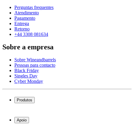
Perguntas frequentes
Atendimento
Pagamento
Entrega
Retorno
+44 3308 081634
Sobre a empresa
Sobre Wineandbarrels
Pessoas para contacto
Black Friday
Singles Day
Cyber Monday
Produtos
Garrafeiras frigoríficas
Garrafeiras
Apoio
Móveis para vinho
Barris de Vinho
Perguntas frequentes
Acessórios para vinho