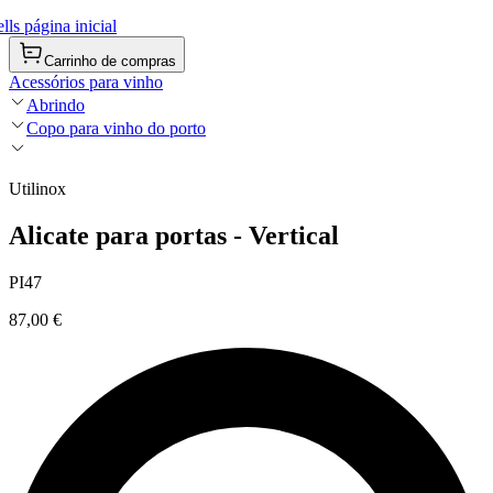
ls página inicial
Carrinho de compras
Acessórios para vinho
Abrindo
Copo para vinho do porto
Utilinox
Alicate para portas - Vertical
PI47
87,00 €