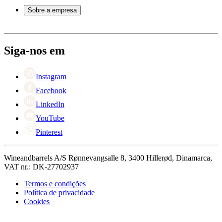
Atendimento
Sobre a empresa
Pagamento
Entrega
Sobre Wineandbarrels
Retorno
Pessoas para contacto
+44 3308 081634
Black Friday
Siga-nos em
Singles Day
Cyber Monday
Instagram
Facebook
LinkedIn
YouTube
Pinterest
Wineandbarrels A/S Rønnevangsalle 8, 3400 Hillerød, Dinamarca,
VAT nr.: DK-27702937
Termos e condições
Política de privacidade
Cookies