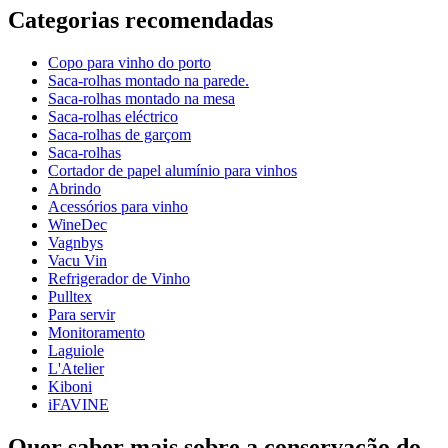
Categorias recomendadas
Número do produto
PI47
Copo para vinho do porto
Dimensões (LxAxP cm)
Saca-rolhas montado na parede.
Peso (kg)
2
Saca-rolhas montado na mesa
Largura (cm)
41.5
Saca-rolhas eléctrico
profundidade (cm)
11.5
Saca-rolhas de garçom
Saca-rolhas
Cortador de papel alumínio para vinhos
Abrindo
Acessórios para vinho
WineDec
Vagnbys
Vacu Vin
Refrigerador de Vinho
Pulltex
Para servir
Monitoramento
Laguiole
L'Atelier
Kiboni
iFAVINE
Quer saber mais sobre a conservação do