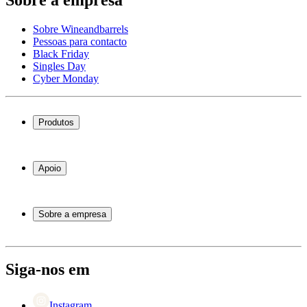
Sobre a empresa
Sobre Wineandbarrels
Pessoas para contacto
Black Friday
Singles Day
Cyber Monday
Produtos
Garrafeiras frigoríficas
Garrafeiras
Apoio
Móveis para vinho
Barris de Vinho
Perguntas frequentes
Acessórios para vinho
Atendimento
Sobre a empresa
Pagamento
Entrega
Sobre Wineandbarrels
Retorno
Pessoas para contacto
+44 3308 081634
Black Friday
Siga-nos em
Singles Day
Cyber Monday
Instagram