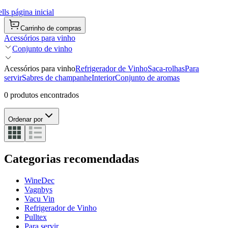
ls página inicial
Carrinho de compras
Acessórios para vinho
Conjunto de vinho
Acessórios para vinho
Refrigerador de Vinho
Saca-rolhas
Para
servir
Sabres de champanhe
Interior
Conjunto de aromas
0 produtos encontrados
Ordenar por
Categorias recomendadas
WineDec
Vagnbys
Vacu Vin
Refrigerador de Vinho
Pulltex
Para servir