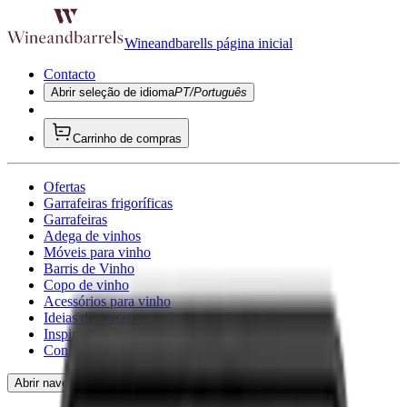
Wineandbarells página inicial
Contacto
Abrir seleção de idioma
PT/Português
Carrinho de compras
Ofertas
Garrafeiras frigoríficas
Garrafeiras
Adega de vinhos
Móveis para vinho
Barris de Vinho
Copo de vinho
Acessórios para vinho
Ideias de presentes
Inspirador
Consultoria
Abrir navegação