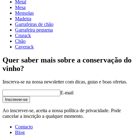
profundidade (cm)
31.5
Metal
Peso (kg)
5
Mesa
Mensolas
wine racks
Madeira
Garrafeiras de chão
Status When Soldout
active
Garrafeira pequena
Crurack
Chão
Caverack
Quer saber mais sobre a conservação do
vinho?
Inscreva-se na nossa newsletter com dicas, guias e boas ofertas.
E-mail
Inscrever-se
Ao inscrever-se, aceita a nossa política de privacidade. Pode
cancelar a inscrição a qualquer momento.
Contacto
Blog