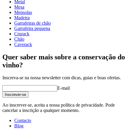
profundidade (cm)
31.5
Metal
Peso (kg)
5
Mesa
Mensolas
Madeira
Garrafeiras de chão
Garrafeira pequena
Crurack
Chão
Caverack
Quer saber mais sobre a conservação do
vinho?
Inscreva-se na nossa newsletter com dicas, guias e boas ofertas.
E-mail
Inscrever-se
Ao inscrever-se, aceita a nossa política de privacidade. Pode
cancelar a inscrição a qualquer momento.
Contacto
Blog