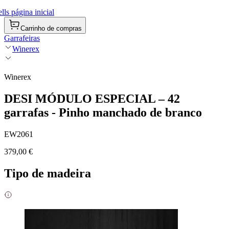
ls página inicial
Carrinho de compras
Garrafeiras
Winerex
Winerex
DESI MÓDULO ESPECIAL – 42
garrafas - Pinho manchado de branco
EW2061
379,00 €
Tipo de madeira