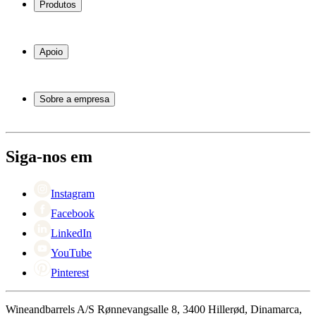
Produtos
Garrafeiras frigoríficas
Garrafeiras
Apoio
Móveis para vinho
Barris de Vinho
Perguntas frequentes
Acessórios para vinho
Atendimento
Sobre a empresa
Pagamento
Entrega
Sobre Wineandbarrels
Retorno
Pessoas para contacto
+44 3308 081634
Black Friday
Siga-nos em
Singles Day
Cyber Monday
Instagram
Facebook
LinkedIn
YouTube
Pinterest
Wineandbarrels A/S Rønnevangsalle 8, 3400 Hillerød, Dinamarca,