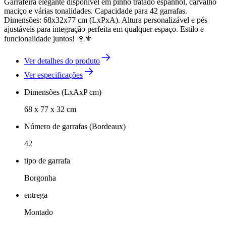
Garrafeira elegante disponível em pinho tratado espanhol, carvalho
maciço e várias tonalidades. Capacidade para 42 garrafas.
Dimensões: 68x32x77 cm (LxPxA). Altura personalizável e pés
ajustáveis para integração perfeita em qualquer espaço. Estilo e
funcionalidade juntos! 🍷⚜️
Ver detalhes do produto
Ver especificações
Dimensões (LxAxP cm)
68 x 77 x 32 cm
Número de garrafas (Bordeaux)
42
tipo de garrafa
Borgonha
entrega
Montado