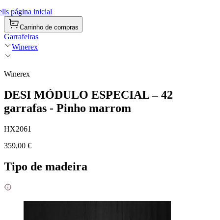
ls página inicial
Carrinho de compras
Garrafeiras
Winerex
Winerex
DESI MÓDULO ESPECIAL – 42
garrafas - Pinho marrom
HX2061
359,00 €
Tipo de madeira