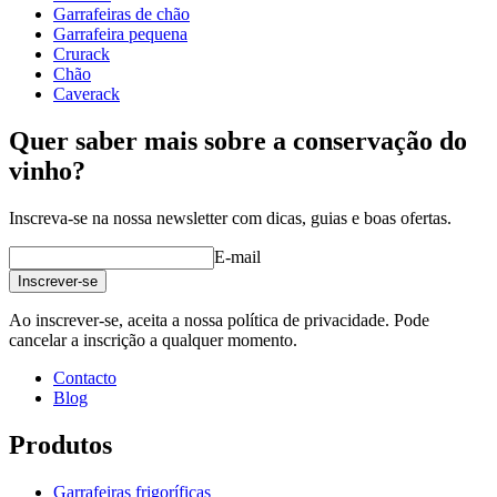
profundidade (cm)
32
Garrafeiras de chão
Peso (kg)
25
Garrafeira pequena
Crurack
Chão
Caverack
Quer saber mais sobre a conservação do
vinho?
Veja exemplos de decoração com garrafeiras WINEREX aqui.
Inscreva-se na nossa newsletter com dicas, guias e boas ofertas.
E-mail
Inscrever-se
Ao inscrever-se, aceita a nossa política de privacidade. Pode
cancelar a inscrição a qualquer momento.
Contacto
Blog
Produtos
Garrafeiras frigoríficas