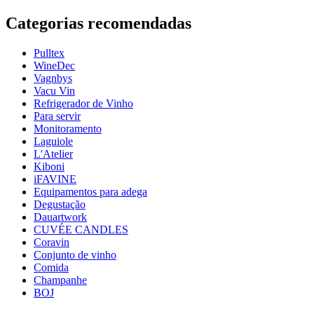
Informação
Categorias recomendadas
Número do produto
109-183-00
Pulltex
Dimensões (LxAxP cm)
WineDec
Peso (kg)
0.48
Vagnbys
Vacu Vin
Refrigerador de Vinho
Para servir
Monitoramento
Laguiole
L'Atelier
Kiboni
iFAVINE
Equipamentos para adega
Degustação
Dauartwork
CUVÉE CANDLES
Coravin
Conjunto de vinho
Comida
Champanhe
BOJ