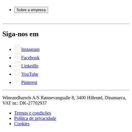
Perguntas frequentes
Acessórios para vinho
Atendimento
Sobre a empresa
Pagamento
Entrega
Sobre Wineandbarrels
Retorno
Pessoas para contacto
+44 3308 081634
Black Friday
Siga-nos em
Singles Day
Cyber Monday
Instagram
Facebook
LinkedIn
YouTube
Pinterest
Wineandbarrels A/S Rønnevangsalle 8, 3400 Hillerød, Dinamarca,
VAT nr.: DK-27702937
Termos e condições
Política de privacidade
Cookies