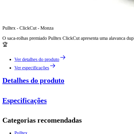
Pulltex - ClickCut - Monza
O saca-rolhas premiado Pulltex ClickCut apresenta uma alavanca dupla r
🏆
Ver detalhes do produto
Ver especificações
Detalhes do produto
Especificações
Informação
Categorias recomendadas
Número do produto
109-125-00
Pulltex
Dimensões (LxAxP cm)