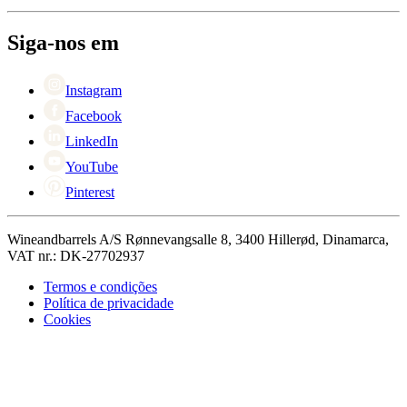
Sobre Wineandbarrels
Retorno
Pessoas para contacto
+44 3308 081634
Black Friday
Siga-nos em
Singles Day
Cyber Monday
Instagram
Facebook
LinkedIn
YouTube
Pinterest
Wineandbarrels A/S Rønnevangsalle 8, 3400 Hillerød, Dinamarca,
VAT nr.: DK-27702937
Termos e condições
Política de privacidade
Cookies