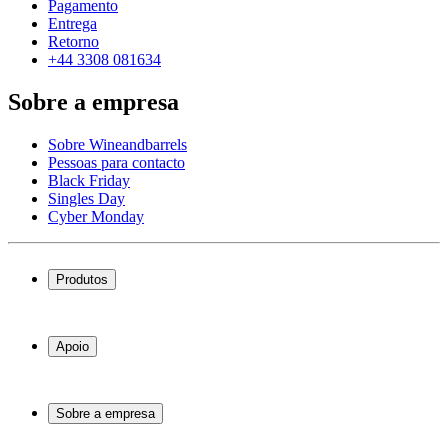
Pagamento
Entrega
Retorno
+44 3308 081634
Sobre a empresa
Sobre Wineandbarrels
Pessoas para contacto
Black Friday
Singles Day
Cyber Monday
Produtos
Garrafeiras frigoríficas
Garrafeiras
Apoio
Móveis para vinho
Barris de Vinho
Perguntas frequentes
Acessórios para vinho
Atendimento
Sobre a empresa
Pagamento
Entrega