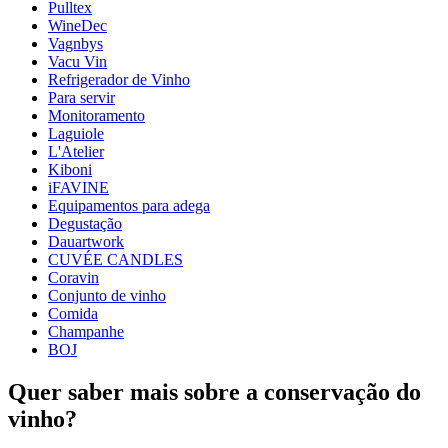
Pulltex
Dimensões (LxAxP cm)
WineDec
Peso (kg)
1.78
Vagnbys
Largura (cm)
65
Vacu Vin
profundidade (cm)
17
Refrigerador de Vinho
Para servir
Monitoramento
Laguiole
L'Atelier
Kiboni
iFAVINE
Equipamentos para adega
Degustação
Dauartwork
CUVÉE CANDLES
Coravin
Conjunto de vinho
Comida
Champanhe
BOJ
Quer saber mais sobre a conservação do
vinho?