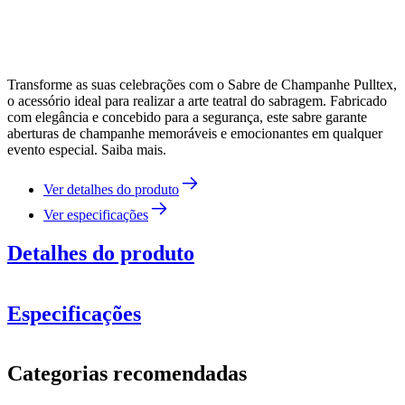
Transforme as suas celebrações com o Sabre de Champanhe Pulltex,
o acessório ideal para realizar a arte teatral do sabragem. Fabricado
com elegância e concebido para a segurança, este sabre garante
aberturas de champanhe memoráveis e emocionantes em qualquer
evento especial. Saiba mais.
Ver detalhes do produto
Ver especificações
Detalhes do produto
Especificações
Informação
Categorias recomendadas
Número do produto
107-840-00