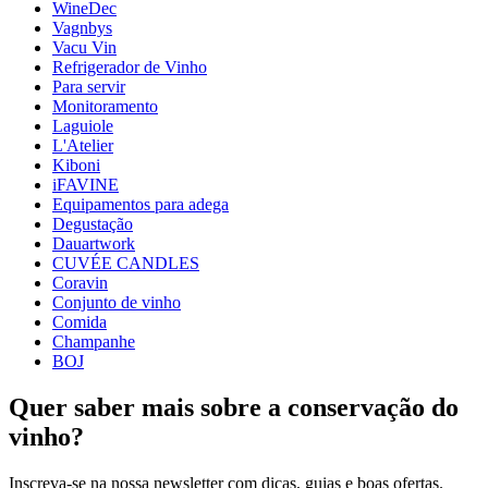
WineDec
Peso (kg)
0.180
Vagnbys
Altura (cm)
19
Vacu Vin
profundidade (cm)
5
Refrigerador de Vinho
Para servir
Monitoramento
Laguiole
L'Atelier
Kiboni
iFAVINE
Equipamentos para adega
Degustação
Dauartwork
CUVÉE CANDLES
Coravin
Conjunto de vinho
Comida
Champanhe
BOJ
Quer saber mais sobre a conservação do
vinho?
Inscreva-se na nossa newsletter com dicas, guias e boas ofertas.