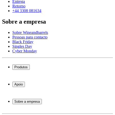
Entrega
Retorno
+44 3308 081634
Sobre a empresa
Sobre Wineandbarrels
Pessoas para contacto
Black Friday
Singles Day
Cyber Monday
Produtos
Garrafeiras frigoríficas
Garrafeiras
Apoio
Móveis para vinho
Barris de Vinho
Perguntas frequentes
Acessórios para vinho
Atendimento
Sobre a empresa
Pagamento
Entrega
Sobre Wineandbarrels
Retorno