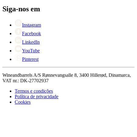
Pessoas para contacto
+44 3308 081634
Black Friday
Siga-nos em
Singles Day
Cyber Monday
Instagram
Facebook
LinkedIn
YouTube
Pinterest
Wineandbarrels A/S Rønnevangsalle 8, 3400 Hillerød, Dinamarca,
VAT nr.: DK-27702937
Termos e condições
Política de privacidade
Cookies