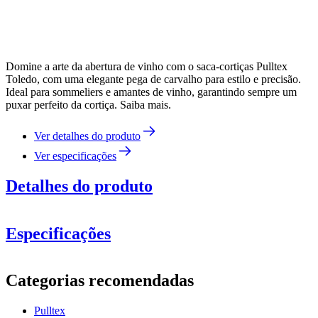
Domine a arte da abertura de vinho com o saca-cortiças Pulltex
Toledo, com uma elegante pega de carvalho para estilo e precisão.
Ideal para sommeliers e amantes de vinho, garantindo sempre um
puxar perfeito da cortiça. Saiba mais.
Ver detalhes do produto
Ver especificações
Detalhes do produto
Especificações
Informação
Categorias recomendadas
Número do produto
109-160-00
Pulltex
Dimensões (LxAxP cm)