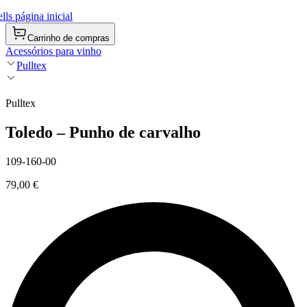
ls página inicial
Carrinho de compras
Acessórios para vinho
Pulltex
Pulltex
Toledo – Punho de carvalho
109-160-00
79,00 €