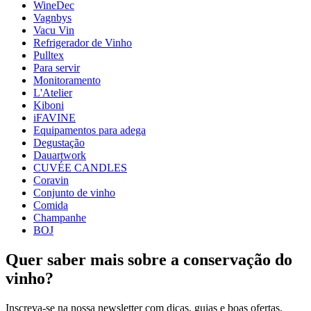
WineDec
Peso (kg)
0.1
Vagnbys
profundidade (cm)
39.5
Vacu Vin
Refrigerador de Vinho
Pulltex
Para servir
Monitoramento
L'Atelier
Kiboni
iFAVINE
Equipamentos para adega
Degustação
Dauartwork
CUVÉE CANDLES
Coravin
Conjunto de vinho
Comida
Champanhe
BOJ
Quer saber mais sobre a conservação do
vinho?
Inscreva-se na nossa newsletter com dicas, guias e boas ofertas.