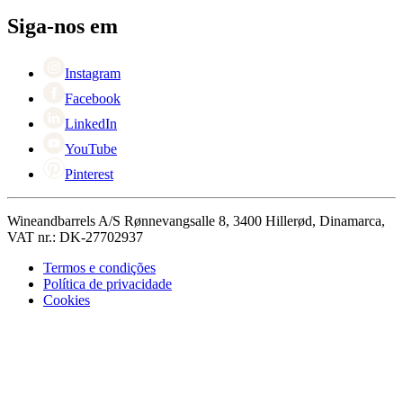
Pessoas para contacto
+44 3308 081634
Black Friday
Siga-nos em
Singles Day
Cyber Monday
Instagram
Facebook
LinkedIn
YouTube
Pinterest
Wineandbarrels A/S Rønnevangsalle 8, 3400 Hillerød, Dinamarca,
VAT nr.: DK-27702937
Termos e condições
Política de privacidade
Cookies