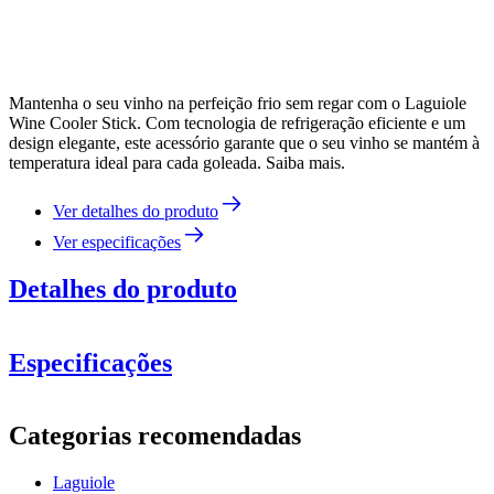
Mantenha o seu vinho na perfeição frio sem regar com o Laguiole
Wine Cooler Stick. Com tecnologia de refrigeração eficiente e um
design elegante, este acessório garante que o seu vinho se mantém à
temperatura ideal para cada goleada. Saiba mais.
Ver detalhes do produto
Ver especificações
Detalhes do produto
Especificações
Informação
Categorias recomendadas
Número do produto
40-268-876
Laguiole
Dimensões (LxAxP cm)