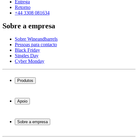
Entrega
Retorno
+44 3308 081634
Sobre a empresa
Sobre Wineandbarrels
Pessoas para contacto
Black Friday
Singles Day
Cyber Monday
Produtos
Garrafeiras frigoríficas
Garrafeiras
Apoio
Móveis para vinho
Barris de Vinho
Perguntas frequentes
Acessórios para vinho
Atendimento
Sobre a empresa
Pagamento
Entrega
Sobre Wineandbarrels
Retorno