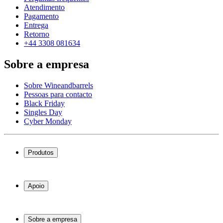
Atendimento
Pagamento
Entrega
Retorno
+44 3308 081634
Sobre a empresa
Sobre Wineandbarrels
Pessoas para contacto
Black Friday
Singles Day
Cyber Monday
Produtos
Garrafeiras frigoríficas
Garrafeiras
Apoio
Móveis para vinho
Barris de Vinho
Perguntas frequentes
Acessórios para vinho
Atendimento
Sobre a empresa