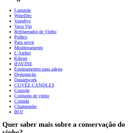
Número do produto
40-268-450
Laguiole
Dimensões (LxAxP cm)
WineDec
Peso (kg)
0.5
Vagnbys
Altura (cm)
9
Vacu Vin
Largura (cm)
24
Refrigerador de Vinho
profundidade (cm)
24
Pulltex
Para servir
Monitoramento
L'Atelier
Kiboni
iFAVINE
Equipamentos para adega
Degustação
Dauartwork
CUVÉE CANDLES
Coravin
Conjunto de vinho
Comida
Champanhe
BOJ
Quer saber mais sobre a conservação do
vinho?