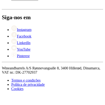
Pagamento
Entrega
Sobre Wineandbarrels
Retorno
Pessoas para contacto
+44 3308 081634
Black Friday
Siga-nos em
Singles Day
Cyber Monday
Instagram
Facebook
LinkedIn
YouTube
Pinterest
Wineandbarrels A/S Rønnevangsalle 8, 3400 Hillerød, Dinamarca,
VAT nr.: DK-27702937
Termos e condições
Política de privacidade
Cookies