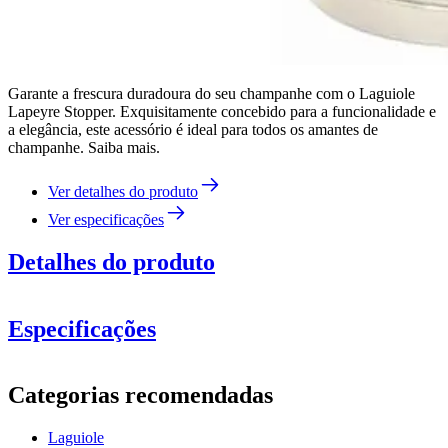
Garante a frescura duradoura do seu champanhe com o Laguiole
Lapeyre Stopper. Exquisitamente concebido para a funcionalidade e
a elegância, este acessório é ideal para todos os amantes de
champanhe. Saiba mais.
Ver detalhes do produto
Ver especificações
Detalhes do produto
Bonita e elegante rolha de champanhe Laguiole.
Especificações
O cabo é feito de madeira pakka.
Informação
Material em aço inoxidável.
Categorias recomendadas
Número do produto
40-268-575
Laguiole
Dimensões (LxAxP cm)