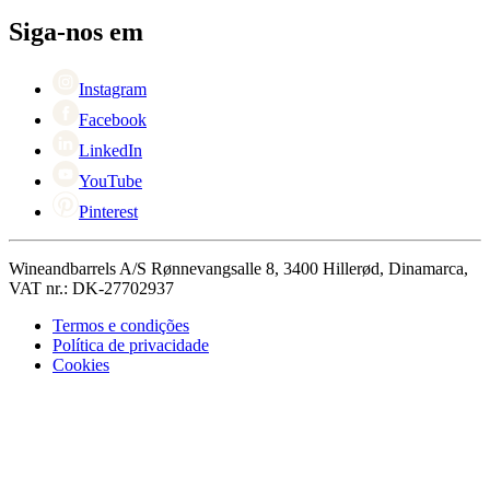
Pessoas para contacto
+44 3308 081634
Black Friday
Siga-nos em
Singles Day
Cyber Monday
Instagram
Facebook
LinkedIn
YouTube
Pinterest
Wineandbarrels A/S Rønnevangsalle 8, 3400 Hillerød, Dinamarca,
VAT nr.: DK-27702937
Termos e condições
Política de privacidade
Cookies