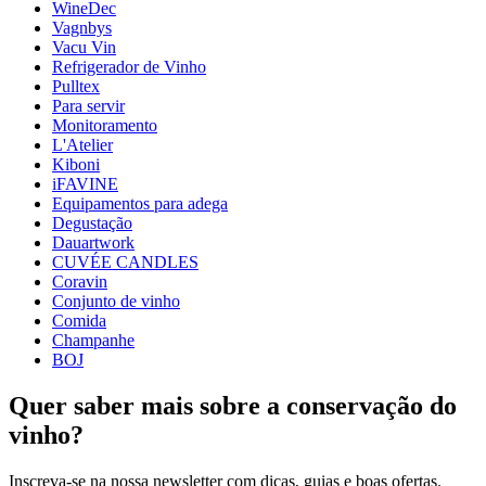
WineDec
Peso (kg)
0.1
Vagnbys
Largura (cm)
28
Vacu Vin
profundidade (cm)
37
Refrigerador de Vinho
Pulltex
wine accessories
Para servir
Monitoramento
Status When Soldout
active
L'Atelier
Kiboni
iFAVINE
Equipamentos para adega
Degustação
Dauartwork
CUVÉE CANDLES
Coravin
Conjunto de vinho
Comida
Champanhe
BOJ
Quer saber mais sobre a conservação do
vinho?
Inscreva-se na nossa newsletter com dicas, guias e boas ofertas.