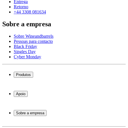
Entrega
Retorno
+44 3308 081634
Sobre a empresa
Sobre Wineandbarrels
Pessoas para contacto
Black Friday
Singles Day
Cyber Monday
Produtos
Garrafeiras frigoríficas
Garrafeiras
Apoio
Móveis para vinho
Barris de Vinho
Perguntas frequentes
Acessórios para vinho
Atendimento
Sobre a empresa
Pagamento
Entrega
Sobre Wineandbarrels
Retorno