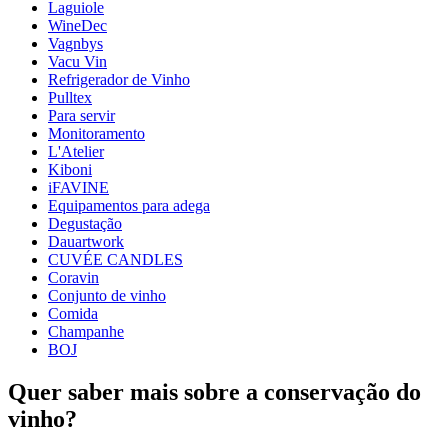
Laguiole
Dimensões (LxAxP cm)
WineDec
Peso (kg)
0.2
Vagnbys
Altura (cm)
29
Vacu Vin
Largura (cm)
22
Refrigerador de Vinho
Pulltex
wine accessories
Para servir
Monitoramento
Status When Soldout
active
L'Atelier
Kiboni
iFAVINE
Equipamentos para adega
Degustação
Dauartwork
CUVÉE CANDLES
Coravin
Conjunto de vinho
Comida
Champanhe
BOJ
Quer saber mais sobre a conservação do
vinho?