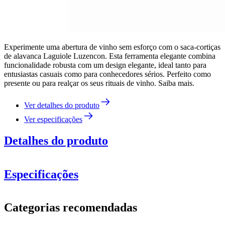
Experimente uma abertura de vinho sem esforço com o saca-cortiças
de alavanca Laguiole Luzencon. Esta ferramenta elegante combina
funcionalidade robusta com um design elegante, ideal tanto para
entusiastas casuais como para conhecedores sérios. Perfeito como
presente ou para realçar os seus rituais de vinho. Saiba mais.
Ver detalhes do produto
Ver especificações
Detalhes do produto
Especificações
Informação
Categorias recomendadas
Número do produto
40-268-570