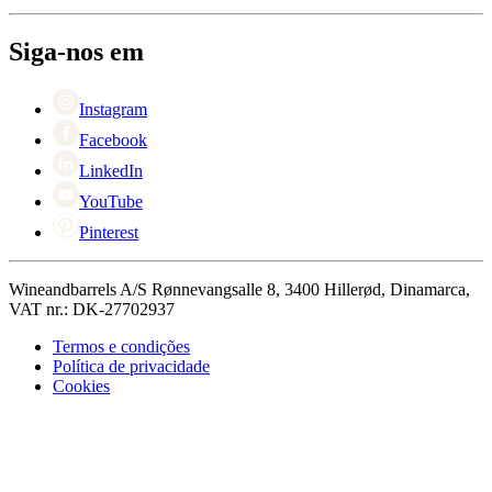
Sobre Wineandbarrels
Retorno
Pessoas para contacto
+44 3308 081634
Black Friday
Siga-nos em
Singles Day
Cyber Monday
Instagram
Facebook
LinkedIn
YouTube
Pinterest
Wineandbarrels A/S Rønnevangsalle 8, 3400 Hillerød, Dinamarca,
VAT nr.: DK-27702937
Termos e condições
Política de privacidade
Cookies