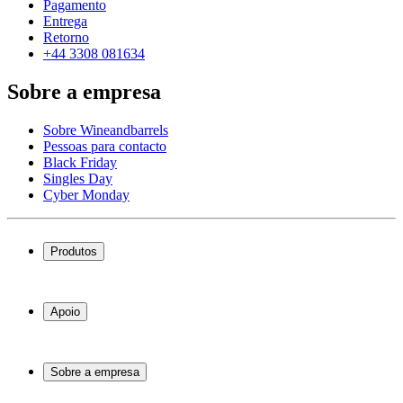
Pagamento
Entrega
Retorno
+44 3308 081634
Sobre a empresa
Sobre Wineandbarrels
Pessoas para contacto
Black Friday
Singles Day
Cyber Monday
Produtos
Garrafeiras frigoríficas
Garrafeiras
Apoio
Móveis para vinho
Barris de Vinho
Perguntas frequentes
Acessórios para vinho
Atendimento
Sobre a empresa
Pagamento
Entrega