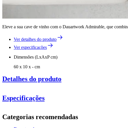
Eleve a sua cave de vinho com o Dauartwork Admirable, que combina d
Ver detalhes do produto
Ver especificações
Dimensões (LxAxP cm)
60 x 10 x - cm
Detalhes do produto
Especificações
Informação
Categorias recomendadas
Número do produto
NJD-ADM-3550-DB