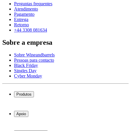
Perguntas frequentes
Atendimento
Pagamento
Entrega
Retorno
+44 3308 081634
Sobre a empresa
Sobre Wineandbarrels
Pessoas para contacto
Black Friday
Singles Day
Cyber Monday
Produtos
Garrafeiras frigoríficas
Garrafeiras
Apoio
Móveis para vinho
Barris de Vinho
Perguntas frequentes
Acessórios para vinho
Atendimento