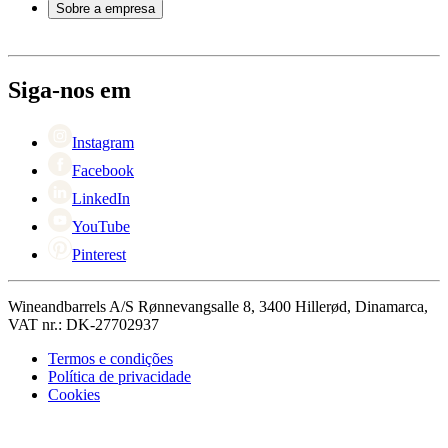
Sobre a empresa
Pagamento
Entrega
Sobre Wineandbarrels
Retorno
Pessoas para contacto
+44 3308 081634
Black Friday
Siga-nos em
Singles Day
Cyber Monday
Instagram
Facebook
LinkedIn
YouTube
Pinterest
Wineandbarrels A/S Rønnevangsalle 8, 3400 Hillerød, Dinamarca,
VAT nr.: DK-27702937
Termos e condições
Política de privacidade
Cookies