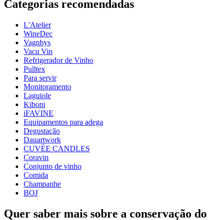
Categorias recomendadas
Número do produto
095485-2
L'Atelier
Geral
WineDec
Modelo
095485-2
Vagnbys
Vacu Vin
Uma forma simples de manter um registo dos seus copos de
Dimensões (LxAxP cm)
Refrigerador de Vinho
vinho e dos seus convidados.
Pulltex
Perfeito para degustar vinhos.
Peso (kg)
0.6
Para servir
Altura (cm)
4.5
Monitoramento
Largura (cm)
29
Laguiole
profundidade (cm)
19
Kiboni
iFAVINE
wine accessories
Equipamentos para adega
Degustação
Status When Soldout
active
Dauartwork
CUVÉE CANDLES
Coravin
Conjunto de vinho
Comida
Champanhe
BOJ
Quer saber mais sobre a conservação do