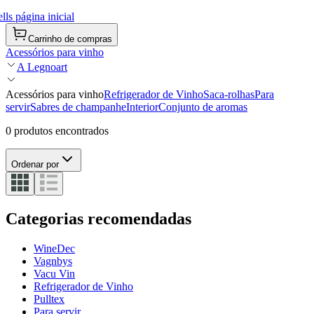
ls página inicial
Carrinho de compras
Acessórios para vinho
A Legnoart
Acessórios para vinho
Refrigerador de Vinho
Saca-rolhas
Para
servir
Sabres de champanhe
Interior
Conjunto de aromas
0 produtos encontrados
Ordenar por
Categorias recomendadas
WineDec
Vagnbys
Vacu Vin
Refrigerador de Vinho
Pulltex
Para servir