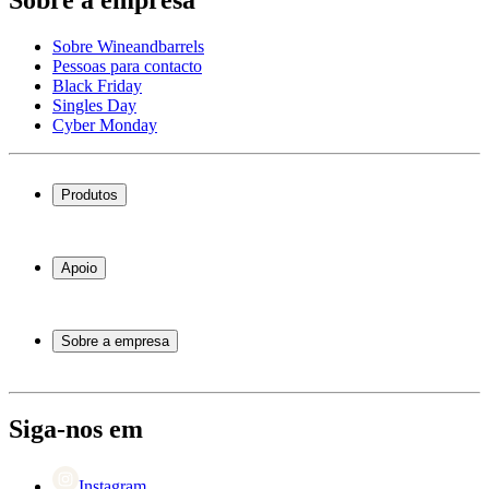
Sobre a empresa
Sobre Wineandbarrels
Pessoas para contacto
Black Friday
Singles Day
Cyber Monday
Produtos
Garrafeiras frigoríficas
Garrafeiras
Apoio
Móveis para vinho
Barris de Vinho
Perguntas frequentes
Acessórios para vinho
Atendimento
Sobre a empresa
Pagamento
Entrega
Sobre Wineandbarrels
Retorno
Pessoas para contacto
+44 3308 081634
Black Friday
Siga-nos em
Singles Day
Cyber Monday
Instagram