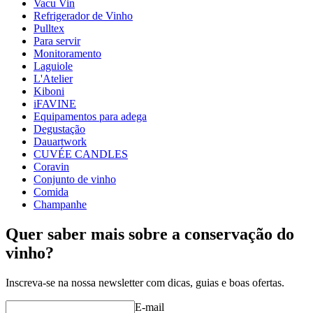
Altura (cm)
1.5
Vacu Vin
Largura (cm)
8
Refrigerador de Vinho
Pulltex
Para servir
Monitoramento
Laguiole
L'Atelier
Kiboni
iFAVINE
Equipamentos para adega
Degustação
Dauartwork
CUVÉE CANDLES
Coravin
Conjunto de vinho
Comida
Champanhe
Quer saber mais sobre a conservação do
vinho?
Inscreva-se na nossa newsletter com dicas, guias e boas ofertas.
E-mail