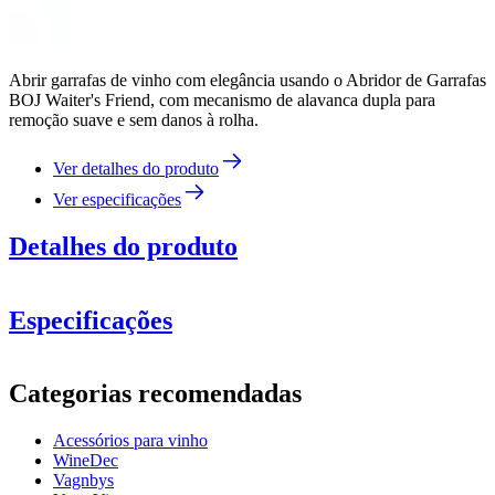
Abrir garrafas de vinho com elegância usando o Abridor de Garrafas
BOJ Waiter's Friend, com mecanismo de alavanca dupla para
remoção suave e sem danos à rolha.
Ver detalhes do produto
Ver especificações
Detalhes do produto
Saca-rolhas
de empregado de mesa da mais elevada qualidade.
Especificações
Informação
Categorias recomendadas
Número do produto
995901
Acessórios para vinho
Dimensões (LxAxP cm)
WineDec
Peso (kg)
0.22
Vagnbys