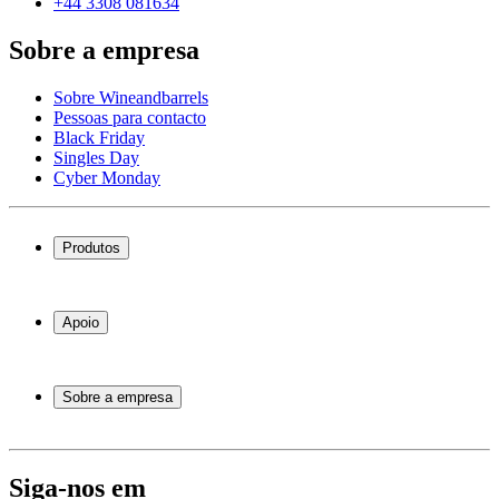
+44 3308 081634
Sobre a empresa
Sobre Wineandbarrels
Pessoas para contacto
Black Friday
Singles Day
Cyber Monday
Produtos
Garrafeiras frigoríficas
Garrafeiras
Apoio
Móveis para vinho
Barris de Vinho
Perguntas frequentes
Acessórios para vinho
Atendimento
Sobre a empresa
Pagamento
Entrega
Sobre Wineandbarrels
Retorno
Pessoas para contacto
+44 3308 081634
Black Friday
Siga-nos em