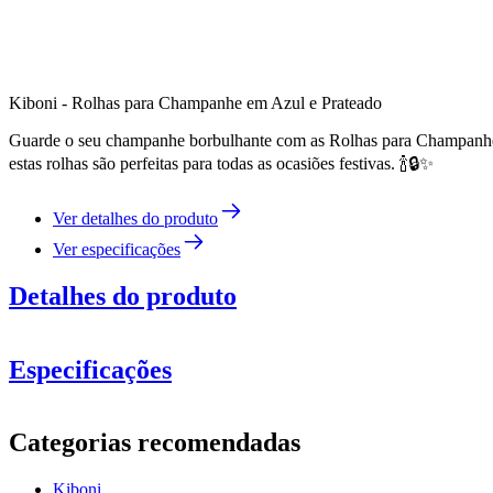
Kiboni - Rolhas para Champanhe em Azul e Prateado
Guarde o seu champanhe borbulhante com as Rolhas para Champanhe da
estas rolhas são perfeitas para todas as ocasiões festivas. 🍾🔒✨
Ver detalhes do produto
Ver especificações
Detalhes do produto
Especificações
Informação
Categorias recomendadas
Número do produto
16404403
Kiboni
Dimensões (LxAxP cm)