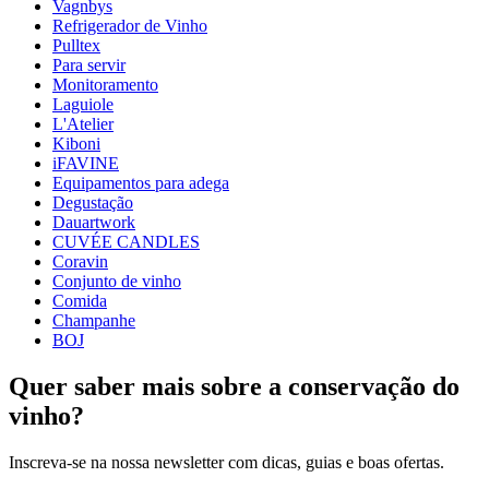
Peso (kg)
0.6
Vagnbys
Altura (cm)
42
Refrigerador de Vinho
Largura (cm)
33
Pulltex
profundidade (cm)
30
Para servir
Monitoramento
wine accessories
Laguiole
L'Atelier
Status When Soldout
active
Kiboni
iFAVINE
Equipamentos para adega
Degustação
Dauartwork
CUVÉE CANDLES
Coravin
Conjunto de vinho
Comida
Champanhe
BOJ
Quer saber mais sobre a conservação do
vinho?
Inscreva-se na nossa newsletter com dicas, guias e boas ofertas.