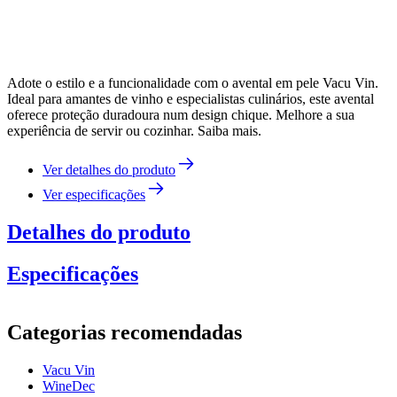
Adote o estilo e a funcionalidade com o avental em pele Vacu Vin.
Ideal para amantes de vinho e especialistas culinários, este avental
oferece proteção duradoura num design chique. Melhore a sua
experiência de servir ou cozinhar. Saiba mais.
Ver detalhes do produto
Ver especificações
Detalhes do produto
Especificações
Informação
Categorias recomendadas
Número do produto
613133
Vacu Vin
Dimensões (LxAxP cm)
WineDec