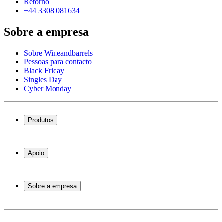
Retorno
+44 3308 081634
Sobre a empresa
Sobre Wineandbarrels
Pessoas para contacto
Black Friday
Singles Day
Cyber Monday
Produtos
Garrafeiras frigoríficas
Garrafeiras
Apoio
Móveis para vinho
Barris de Vinho
Perguntas frequentes
Acessórios para vinho
Atendimento
Sobre a empresa
Pagamento
Entrega
Sobre Wineandbarrels
Retorno
Pessoas para contacto
+44 3308 081634