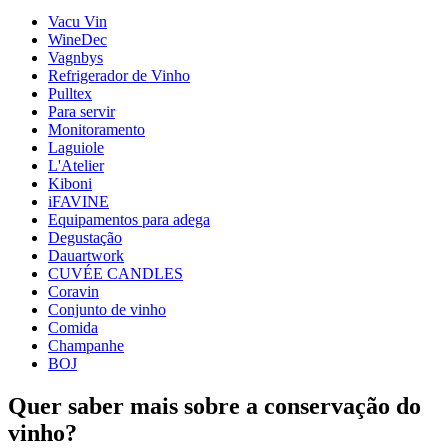
Vacu Vin
Dimensões (LxAxP cm)
WineDec
Peso (kg)
0.6
Vagnbys
Altura (cm)
7
Refrigerador de Vinho
Largura (cm)
38
Pulltex
Para servir
Monitoramento
Laguiole
L'Atelier
Kiboni
iFAVINE
Equipamentos para adega
Degustação
Dauartwork
CUVÉE CANDLES
Coravin
Conjunto de vinho
Comida
Champanhe
BOJ
Quer saber mais sobre a conservação do
vinho?