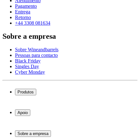
Atendimento
Pagamento
Entrega
Retorno
+44 3308 081634
Sobre a empresa
Sobre Wineandbarrels
Pessoas para contacto
Black Friday
Singles Day
Cyber Monday
Produtos
Garrafeiras frigoríficas
Garrafeiras
Apoio
Móveis para vinho
Barris de Vinho
Perguntas frequentes
Acessórios para vinho
Atendimento
Sobre a empresa
Pagamento