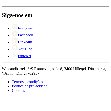
Entrega
Sobre Wineandbarrels
Retorno
Pessoas para contacto
+44 3308 081634
Black Friday
Siga-nos em
Singles Day
Cyber Monday
Instagram
Facebook
LinkedIn
YouTube
Pinterest
Wineandbarrels A/S Rønnevangsalle 8, 3400 Hillerød, Dinamarca,
VAT nr.: DK-27702937
Termos e condições
Política de privacidade
Cookies