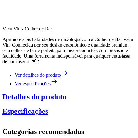
Vacu Vin - Colher de Bar
Aprimore suas habilidades de mixologia com a Colher de Bar Vacu
Vin. Conhecida por seu design ergonômico e qualidade premium,
esta colher de bar é perfeita para mexer coquetéis com precisão e
facilidade. Uma ferramenta indispensável para qualquer entusiasta
de bar caseiro. 🍹🥄
Ver detalhes do produto
Ver especificações
Detalhes do produto
Especificações
Informação
Categorias recomendadas
Número do produto
V78623606