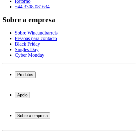
Retorno
+44 3308 081634
Sobre a empresa
Sobre Wineandbarrels
Pessoas para contacto
Black Friday
Singles Day
Cyber Monday
Produtos
Garrafeiras frigoríficas
Garrafeiras
Apoio
Móveis para vinho
Barris de Vinho
Perguntas frequentes
Acessórios para vinho
Atendimento
Sobre a empresa
Pagamento
Entrega
Sobre Wineandbarrels
Retorno
Pessoas para contacto
+44 3308 081634