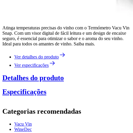
Atinga temperaturas precisas do vinho com o Termómetro Vacu Vin
Snap. Com um visor digital de fácil leitura e um design de encaixe
seguro, é essencial para otimizar o sabor e o aroma do seu vinho.
Ideal para todos os amantes de vinho. Saiba mais.
Ver detalhes do produto
Ver especificações
Detalhes do produto
Especificações
Informação
Categorias recomendadas
Número do produto
V3630360
Vacu Vin
Dimensões (LxAxP cm)
WineDec