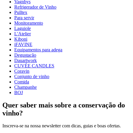
Peso (kg)
0.36
Vagnbys
Altura (cm)
10
Refrigerador de Vinho
Largura (cm)
27
Pulltex
profundidade (cm)
9
Para servir
Monitoramento
wine accessories
Laguiole
L'Atelier
Status When Soldout
active
Kiboni
iFAVINE
Equipamentos para adega
Degustação
Dauartwork
CUVÉE CANDLES
Coravin
Conjunto de vinho
Comida
Champanhe
BOJ
Quer saber mais sobre a conservação do
vinho?
Inscreva-se na nossa newsletter com dicas, guias e boas ofertas.